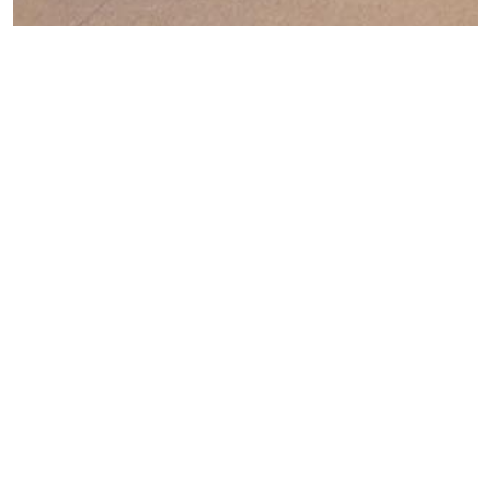
Becktor
Specialtandlæger
Hellerup og Østerbro
Velkommen til Becktor Specialtandlæger!
Hos os tilbyder vi tandregulering for både
børn, unge og voksne.