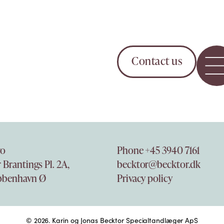
Contact us
ro
Phone +45 3940 7161
 Brantings Pl. 2A,
becktor@becktor.dk
øbenhavn Ø
Privacy policy
© 2026.
Karin og Jonas Becktor Specialtandlæger ApS