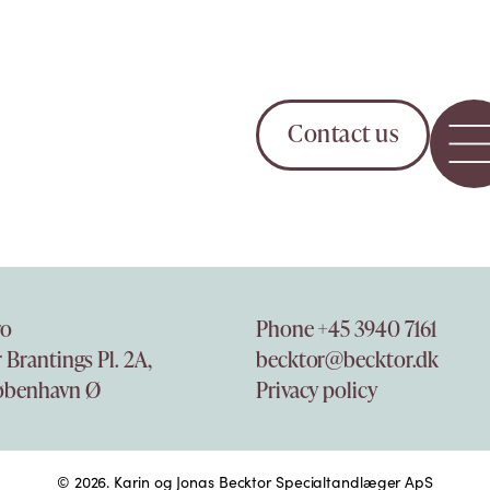
Contact us
ro
Phone +45 3940 7161
 Brantings Pl. 2A,
becktor@becktor.dk
øbenhavn Ø
Privacy policy
© 2026.
Karin og Jonas Becktor Specialtandlæger ApS